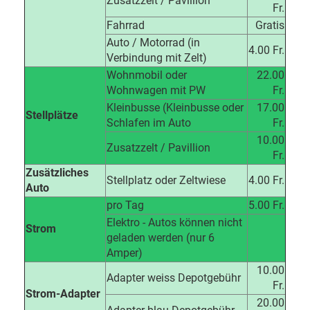
Zusatzzelt / Pavillion
Fr.
Fahrrad
Gratis
Auto / Motorrad (in
4.00 Fr.
Verbindung mit Zelt)
Wohnmobil oder
22.00
Wohnwagen mit PW
Fr.
Kleinbusse (Kleinbusse oder
17.00
Stellplätze
Schlafen im Auto
Fr.
10.00
Zusatzzelt / Pavillion
Fr.
Zusätzliches
Stellplatz oder Zeltwiese
4.00 Fr.
Auto
pro Tag
5.00 Fr.
Elektro - Autos können nicht
Strom
geladen werden (nur 6
Amper)
10.00
Adapter weiss Depotgebühr
Fr.
Strom-Adapter
20.00