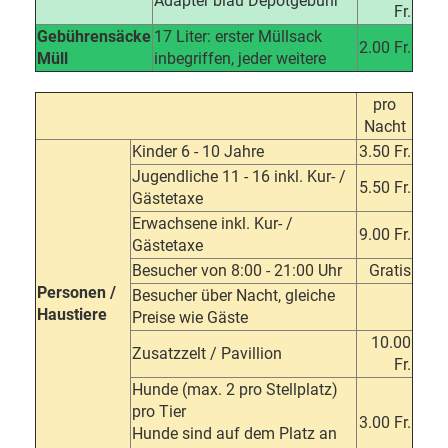
Adapter blau Depotgebühr
Fr.
Gebührensäcke
17 Liter: erster Müllsack
2.00 Fr.
Müll
inbegriffen, jeder weitere
pro
Nacht
Kinder 6 - 10 Jahre
3.50 Fr.
Jugendliche 11 - 16 inkl. Kur- /
5.50 Fr.
Gästetaxe
Erwachsene inkl. Kur- /
9.00 Fr.
Gästetaxe
Besucher von 8:00 - 21:00 Uhr
Gratis
Personen /
Besucher über Nacht, gleiche
Haustiere
Preise wie Gäste
10.00
Zusatzzelt / Pavillion
Fr.
Hunde (max. 2 pro Stellplatz)
pro Tier
3.00 Fr.
Hunde sind auf dem Platz an